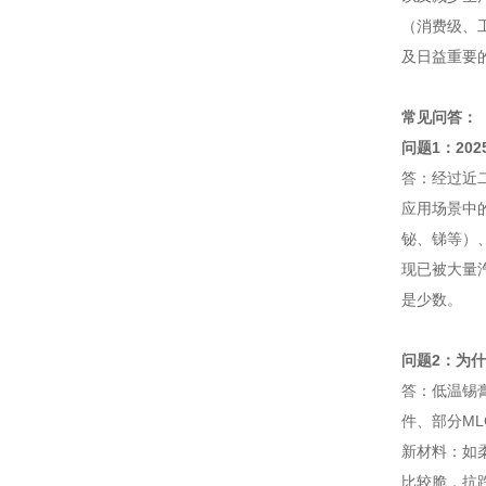
（消费级、
及日益重要的
常见问答：
问题1：2
答：经过近二
应用场景中
铋、锑等）、
现已被大量
是少数。
问题2：为什
答：低温锡膏
件、部分ML
新材料：如柔
比较脆，抗跌