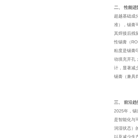
二、 性能
超越基础成分
准），锡膏可
其焊接后残
性锡膏（R
粘度是锡膏印
动填充开孔
计，显著减
锡膏（兼具焊
三、 前沿趋
2025年，
是智能化与可
润湿状态）
以及减少生