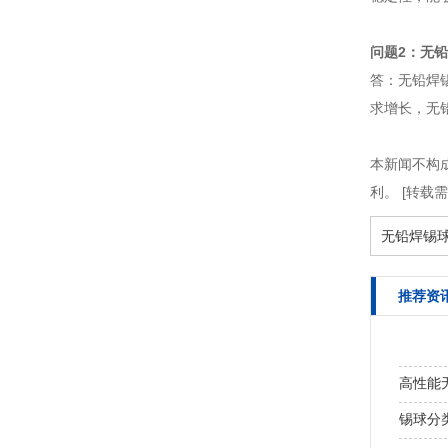
问题2：无
答：无铅焊
求增长，无
本新闻不构
利。 [转载
无铅焊锡
推荐资
高性能
锡球分