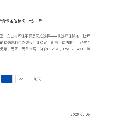
无铅锡条价格多少钱一斤
里，安全与环保不再是两难选择——优选环保锡条，让焊
统的铅锡焊料虽然焊接性能稳定，但由于铅的毒性，已被全
铅、无汞、无重金属，符合REACH、RoHS、WEEE等
···
>>
尾页
2026-08-05