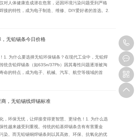
仅对人体健康造成潜在危害，还因环境污染问题受到严格
接的特性，成为电子制造、维修、DIY爱好者的首选。2.
障，无铅锡条今日价格
0
7
1. 为什么要选择无铅环保锡条？在现代工业中，无铅焊
含铅焊锡条（如63Sn/37Pb）因其毒性问题逐渐被淘
寿命的特点，成为电子、机械、汽车、航空等领域的首
应商，无铅锡线焊锡标准
，环保无忧，让焊接变得更智慧、更绿色！1. 为什么选
保性越来越受到重视。传统的铅基焊锡条含有有害重金
污染。而无铅锡铜焊锡条则以其高效、环保、抗氧化的优