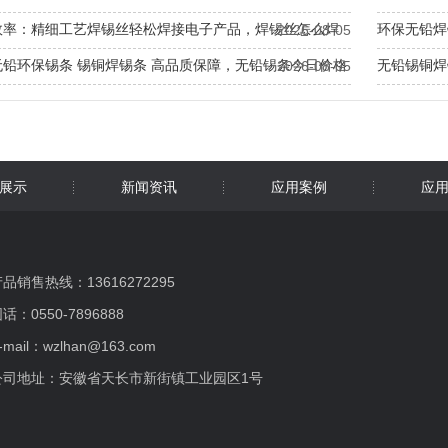
效率：精细工艺焊锡丝轻松焊接电子产品，焊锡丝怎么焊
环保无铅焊
2026-08-05
频
无铅环保锡条 锡铜焊锡条 高品质保障，无铅锡条今日价格
无铅锡铜焊
2026-08-05
准
锡条 无铅锡铜焊材 专业厂家直供，无铅锡条价格多少钱一
环保抗氧化
展示
新闻资讯
应用案例
应
品销售热线：13616272295
话：0550-7896888
-mail：wzlhan@163.com
公司地址：安徽省天长市新街镇工业园区1号