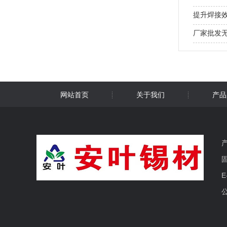
提升焊接
接教学视
厂家批发
优选环保
斤
网站首页
关于我们
产品
产
固
E