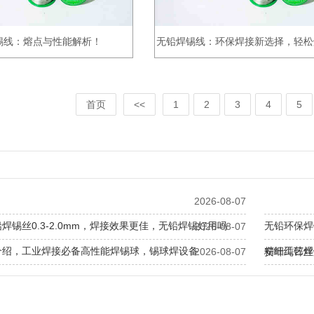
锡线：熔点与性能解析！
无铅焊锡线：环保焊接新选择，轻松
梦！
首页
<<
1
2
3
4
5
2026-08-07
焊锡丝0.3-2.0mm，焊接效果更佳，无铅焊锡好用吗
无铅环保焊
2026-08-07
准
介绍，工业焊接必备高性能焊锡球，锡球焊设备
精细工艺焊
2026-08-07
安叶纯锌丝
锌丝批发-品质保证现货速发，安徽安叶锡材有限公司