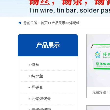
您的位置：
首页
>>
产品展示
>>
焊锡丝
产品展示
﹢锌丝
﹢纯锌丝
﹢焊锡膏
无铅焊锡：
﹢无铅焊锡膏
﹢无铅焊锡球