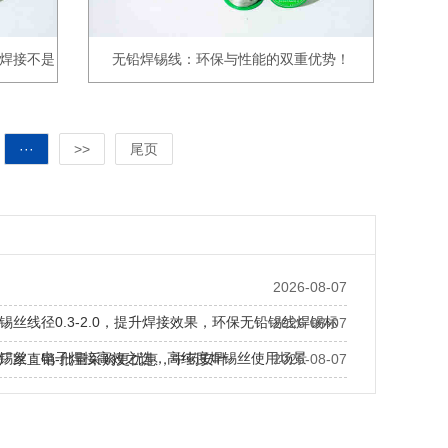
焊接不是
无铅焊锡线：环保与性能的双重优势！
···
>>
尾页
2026-08-07
锡丝线径0.3-2.0，提升焊接效果，环保无铅锡线焊锡标
2026-08-07
锡丝：电子焊接高效之选，高纯度焊锡丝使用场景
厂家直销-批量采购更优惠，中药安叶
2026-08-07