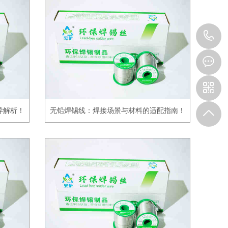
0
7
异解析！
无铅焊锡线：焊接场景与材料的适配指南！