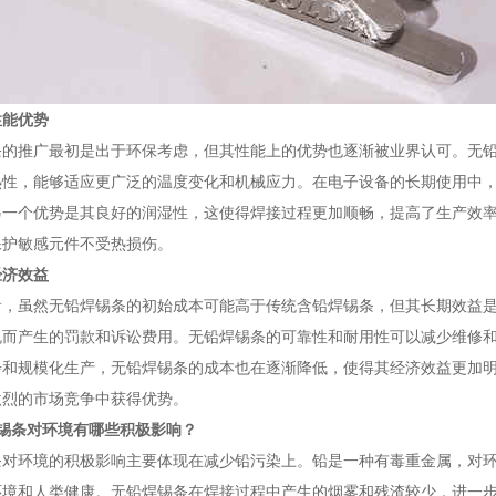
性能优势
条的推广最初是出于环保考虑，但其性能上的优势也逐渐被业界认可。无铅
热性，能够适应更广泛的温度变化和机械应力。在电子设备的长期使用中
另一个优势是其良好的润湿性，这使得焊接过程更加顺畅，提高了生产效
保护敏感元件不受热损伤。
经济效益
看，虽然无铅焊锡条的初始成本可能高于传统含铅焊锡条，但其长期效益
规而产生的罚款和诉讼费用。无铅焊锡条的可靠性和耐用性可以减少维修
步和规模化生产，无铅焊锡条的成本也在逐渐降低，使得其经济效益更加
激烈的市场竞争中获得优势。
锡条对环境有哪些积极影响？
条对环境的积极影响主要体现在减少铅污染上。铅是一种有毒重金属，对
环境和人类健康。无铅焊锡条在焊接过程中产生的烟雾和残渣较少，进一