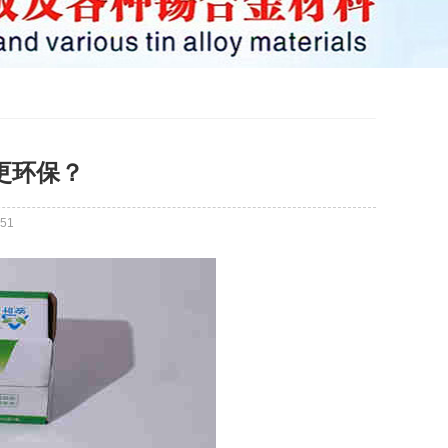
更环保？
51