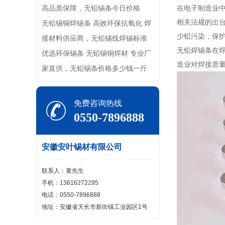
高品质保障，无铅锡条今日价格
在电子制造业
相关法规的出
无铅锡铜焊锡条 高效环保抗氧化 焊
少铅污染，保护
接材料供应商，无铅锡线焊锡标准
无铅焊锡条在
优选环保锡条 无铅锡铜焊材 专业厂
造业对焊接质
家直供，无铅锡条价格多少钱一斤
免费咨询热线
0550-7896888
安徽安叶锡材有限公司
联系人：黄先生
手机：13616272295
电话：0550-7896888
地址：安徽省天长市新街镇工业园区1号