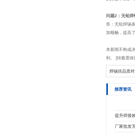
问题2：无铅焊
答：无铅焊锡
加顺畅，提高
本新闻不构成
利。 [转载需保
焊锡丝品质对
推荐资讯
提升焊接
接教学视
厂家批发