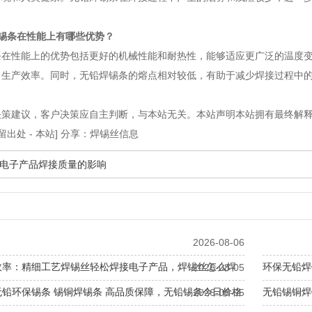
锡条在性能上有哪些优势？
条在性能上的优势包括更好的机械性能和耐热性，能够适应更广泛的温度
了生产效率。同时，无铅焊锡条的熔点相对较低，有助于减少焊接过程中
决策建议，客户决策应自主判断，与本站无关。本站声明本站拥有最终解释
留出处 - 本站] 分享：焊锡丝信息
电子产品焊接质量的影响
2026-08-06
效率：精细工艺焊锡丝轻松焊接电子产品，焊锡丝怎么焊
环保无铅焊
2026-08-05
频
无铅环保锡条 锡铜焊锡条 高品质保障，无铅锡条今日价格
无铅锡铜焊
2026-08-05