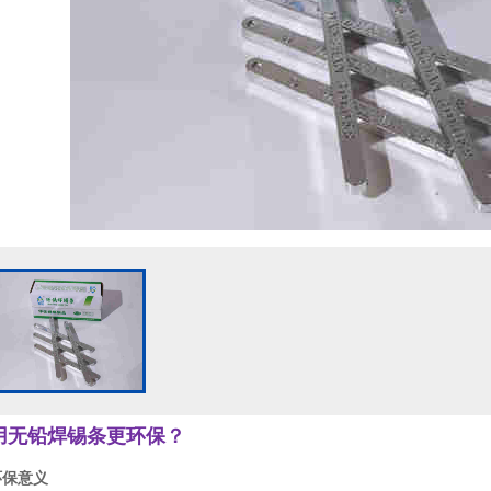
用无铅焊锡条更环保？
环保意义