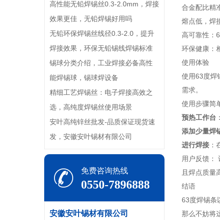
高性能无铅焊锡丝0.3-2.0mm，焊接
合金配比精
效果更佳，无铅焊锡好用吗
熔点低，焊
无铅环保焊锡丝线径0.3-2.0，提升
高可靠性：
焊接效果，环保无铅锡线焊锡标准
环保健康：
使用体验
锡球分类介绍，工业焊接必备高性
使用63度
能焊锡球，锡球焊设备
需求。
精细工艺焊锡丝：电子焊接高效之
使用步骤简
选，高纯度焊锡丝使用场景
预热工作台
安叶高纯锌丝批发-品质保证现货速
添加少量焊
发，安徽安叶锡材有限公司
进行焊接
：
用户反馈：
免费咨询热线
且焊点质量
0550-7896888
结语
63度焊锡
安徽安叶锡材有限公司
那么不妨将