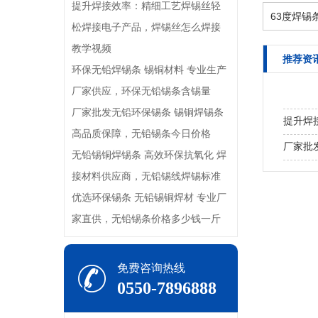
提升焊接效率：精细工艺焊锡丝轻
63度焊锡
松焊接电子产品，焊锡丝怎么焊接
教学视频
推荐资
环保无铅焊锡条 锡铜材料 专业生产
厂家供应，环保无铅锡条含锡量
厂家批发无铅环保锡条 锡铜焊锡条
提升焊
高品质保障，无铅锡条今日价格
接教学
厂家批
无铅锡铜焊锡条 高效环保抗氧化 焊
优选环
接材料供应商，无铅锡线焊锡标准
斤
优选环保锡条 无铅锡铜焊材 专业厂
家直供，无铅锡条价格多少钱一斤
免费咨询热线
0550-7896888