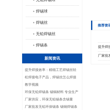
﹢焊锡球
﹢焊锡丝
推荐资
﹢无铅焊锡丝
﹢焊锡条
提升焊
接教学
厂家批
新闻资讯
优选环
提升焊接效率：精细工艺焊锡丝轻
斤
松焊接电子产品，焊锡丝怎么焊接
教学视频
环保无铅焊锡条 锡铜材料 专业生产
厂家供应，环保无铅锡条含锡量
厂家批发无铅环保锡条 锡铜焊锡条