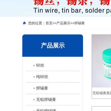
您的位置：
首页
>>
产品展示
>>
焊锡膏
产品展示
﹢锌丝
﹢纯锌丝
﹢焊锡膏
无铅锡膏真
﹢无铅焊锡膏
﹢无铅焊锡球