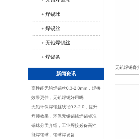
﹢焊锡球
﹢焊锡丝
﹢无铅焊锡丝
﹢焊锡条
无铅焊锡膏
新闻资讯
高性能无铅焊锡丝0.3-2.0mm，焊接
效果更佳，无铅焊锡好用吗
无铅环保焊锡丝线径0.3-2.0，提升
焊接效果，环保无铅锡线焊锡标准
锡球分类介绍，工业焊接必备高性
能焊锡球，锡球焊设备